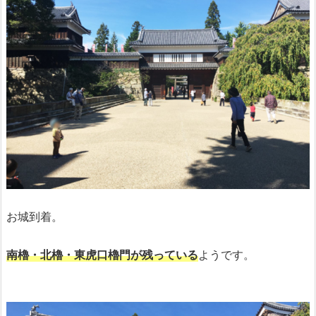
お城到着。
南櫓・北櫓・東虎口櫓門が残っている
ようです。