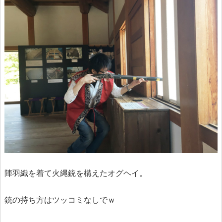
陣羽織を着て火縄銃を構えたオグヘイ。
銃の持ち方はツッコミなしでｗ