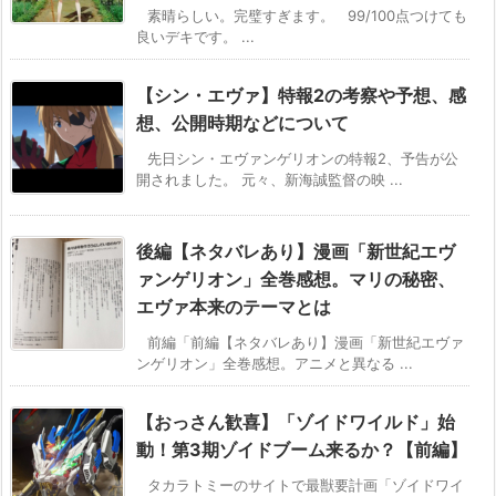
素晴らしい。完璧すぎます。 99/100点つけても
良いデキです。 ...
【シン・エヴァ】特報2の考察や予想、感
想、公開時期などについて
先日シン・エヴァンゲリオンの特報2、予告が公
開されました。 元々、新海誠監督の映 ...
後編【ネタバレあり】漫画「新世紀エヴ
ァンゲリオン」全巻感想。マリの秘密、
エヴァ本来のテーマとは
前編「前編【ネタバレあり】漫画「新世紀エヴァ
ンゲリオン」全巻感想。アニメと異なる ...
【おっさん歓喜】「ゾイドワイルド」始
動！第3期ゾイドブーム来るか？【前編】
タカラトミーのサイトで最獣要計画「ゾイドワイ