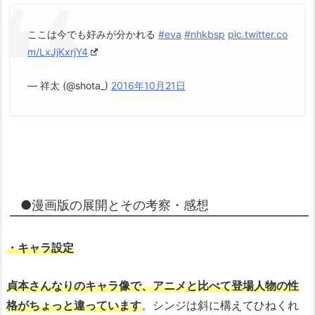
ここは今でも好みが分かれる
#eva
#nhkbsp
pic.twitter.co
m/LxJjKxrjY4
— 祥太 (@shota_)
2016年10月21日
●漫画版の展開とその考察・感想
・キャラ設定
貞本さんなりのキャラ像で、アニメと比べて登場人物の性
格がちょっと違っています
。シンジは斜に構えてひねくれ