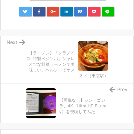
B!
Next
【ラーメン】「ソラノイ
ロ~特製ベジソバ」シャレ
オツな野菜ラーメンで美
味しい。ヘルシーでオス
スメ（東京駅）
Prev
【画像なし】シン・ゴジ
ラ、4K（Ultra HD Blu-ra
y）を視聴してみた