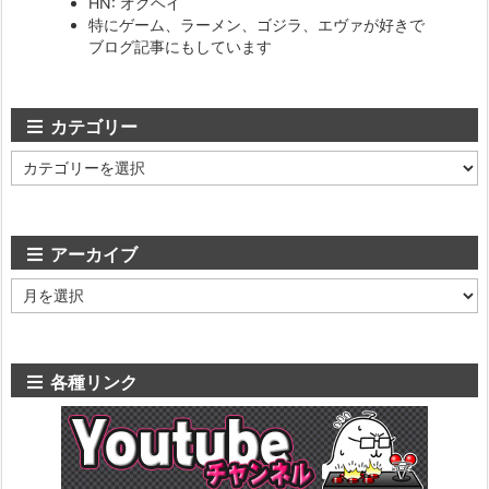
HN: オグヘイ
特にゲーム、ラーメン、ゴジラ、エヴァが好きで
ブログ記事にもしています
カテゴリー
カ
テ
ゴ
リ
ー
アーカイブ
ア
ー
カ
イ
ブ
各種リンク