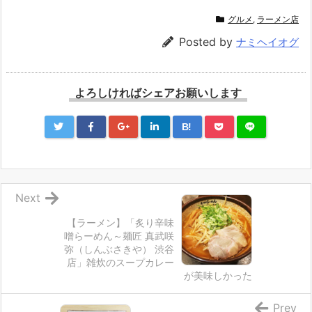
グルメ
,
ラーメン店
Posted by
ナミヘイオグ
よろしければシェアお願いします
B!
Next
【ラーメン】「炙り辛味
噌らーめん～麺匠 真武咲
弥（しんぶさきや） 渋谷
店」雑炊のスープカレー
が美味しかった
Prev