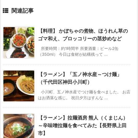
関連記事
【料理】 かぼちゃの煮物、ほうれん草の
ゴマ和え、ブロッコリーの茎炒めなど
所要時間：約1時間半 所要酒量：ビール2缶
（350ml） 今日は食材が結構残って ...
【ラーメン】「五ノ神水産～つけ麺」
（千代田区神田小川町）
小川町、五ノ神水産でつけ麺を食べました。 お店
はお洒落な感じ。 祝日夕方はすんな ...
【ラーメン】拉麺酒房 熊人（くまじん）
～辛味噌拉麺を食べてみた【長野県上田
市】