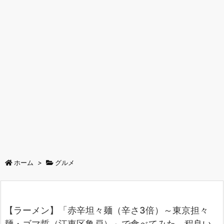
ホーム
>
グルメ
【ラーメン】「赤辛坦々麺（辛さ3倍）～東京担々
麺・ゴマ哲（江東区亀戸）」で食べてみた。程良い