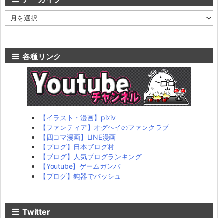
ア
ー
カ
イ
ブ
各種リンク
【イラスト・漫画】pixiv
【ファンティア】オグヘイのファンクラブ
【四コマ漫画】LINE漫画
【ブログ】日本ブログ村
【ブログ】人気ブログランキング
【Youtube】ゲームガンバ
【ブログ】鈍器でバッシュ
Twitter