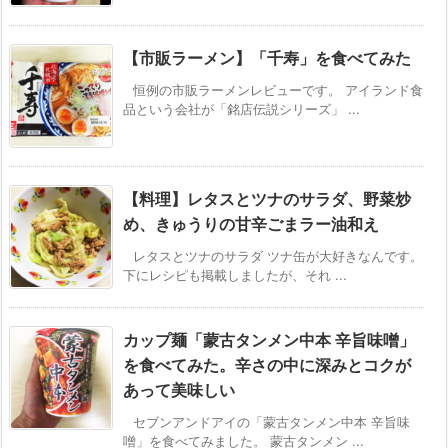
【市販ラーメン】「千寿」を食べてみた
恒例の市販ラーメンレビューです。 アイランド食
品という会社が「銘店伝説シリーズ」 ...
【料理】レタスとツナのサラダ、野菜炒
め、きゅうりの甘辛ごまラー油和え
レタスとツナのサラダ ツナ缶が大好きなんです。
下にレシピも掲載しましたが、それ ...
カップ麺「蒙古タンメン中本 辛旨味噌」
を食べてみた。辛さの中に深みとコクが
あって美味しい
セブンアンドアイの「蒙古タンメン中本 辛旨味
噌」を食べてみました。 蒙古タンメン ...