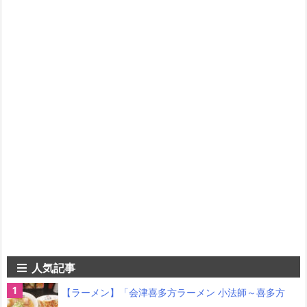
人気記事
【ラーメン】「会津喜多方ラーメン 小法師～喜多方