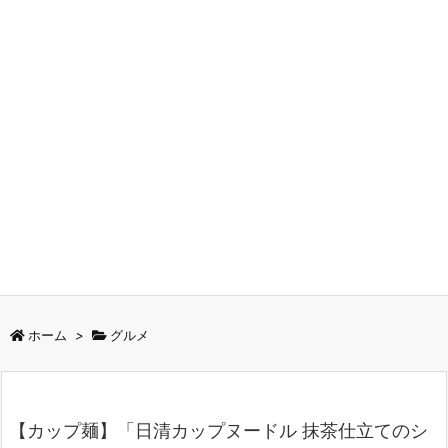
ホーム
>
グルメ
【カップ麺】「日清カップヌードル 抹茶仕立てのシ