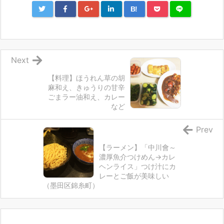
B!
Next
【料理】ほうれん草の胡
麻和え、きゅうりの甘辛
ごまラー油和え、カレー
など
Prev
【ラーメン】「中川會～
濃厚魚介つけめん→カレ
ヘンライス」つけ汁にカ
レーとご飯が美味しい
（墨田区錦糸町）