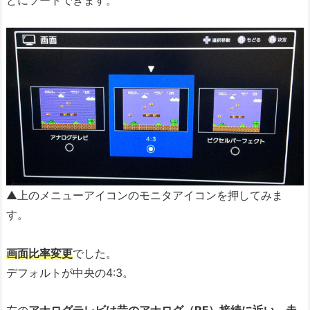
どにソートできます。
▲上のメニューアイコンのモニタアイコンを押してみま
す。
画面比率変更
でした。
デフォルトが中央の4:3。
左の
アナログテレビは昔のアナログ（RF）接続に近い、走