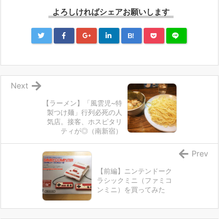
よろしければシェアお願いします
B!
Next
【ラーメン】「風雲児~特
製つけ麺」行列必死の人
気店。接客、ホスピタリ
ティが◎（南新宿）
Prev
【前編】ニンテンドーク
ラシックミニ（ファミコ
ンミニ）を買ってみた