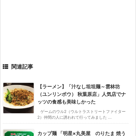
関連記事
【ラーメン】「汁なし坦坦麺～雲林坊
（ユンリンボウ） 秋葉原店」人気店でナ
ッツの食感も美味しかった
ゲームのウル2（ウルトラストリートファイター
2）仲間の人に誘われて行ってみました ...
カップ麺 「明星×丸美屋 のりたま 焼う