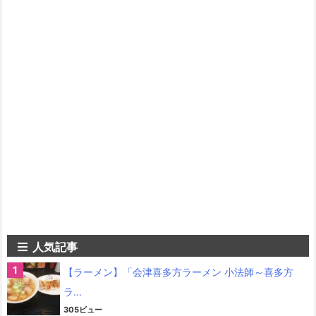
人気記事
【ラーメン】「会津喜多方ラーメン 小法師～喜多方
ラ...
305ビュー