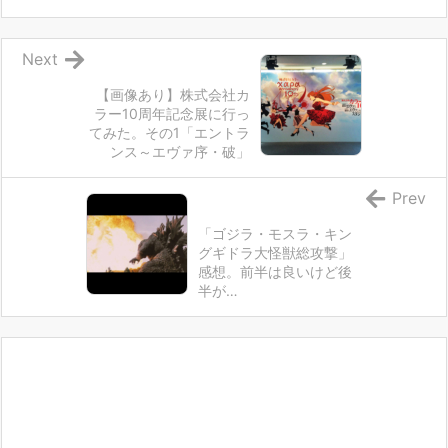
Next
【画像あり】株式会社カ
ラー10周年記念展に行っ
てみた。その1「エントラ
ンス～エヴァ序・破」
Prev
「ゴジラ・モスラ・キン
グギドラ大怪獣総攻撃」
感想。前半は良いけど後
半が…