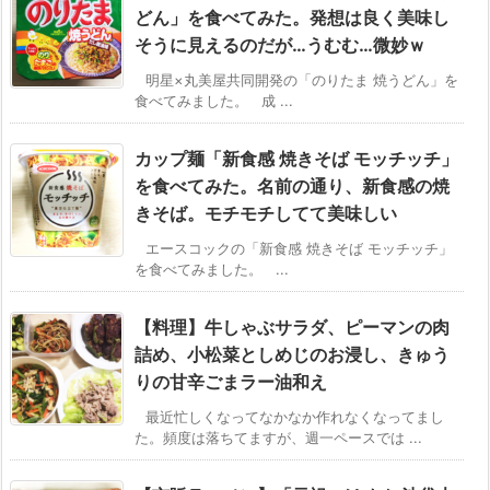
どん」を食べてみた。発想は良く美味し
そうに見えるのだが…うむむ…微妙ｗ
明星×丸美屋共同開発の「のりたま 焼うどん」を
食べてみました。 成 ...
カップ麺「新食感 焼きそば モッチッチ」
を食べてみた。名前の通り、新食感の焼
きそば。モチモチしてて美味しい
エースコックの「新食感 焼きそば モッチッチ」
を食べてみました。 ...
【料理】牛しゃぶサラダ、ピーマンの肉
詰め、小松菜としめじのお浸し、きゅう
りの甘辛ごまラー油和え
最近忙しくなってなかなか作れなくなってまし
た。頻度は落ちてますが、週一ペースでは ...