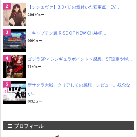
【シンエヴァ】3.0+1.1の気付いた変更点、EV...
294ビュー
「キャプテン翼 RISE OF NEW CHAMP...
99ビュー
ゴジラSP＜シンギュラポイント＞感想。SF設定や脚...
71ビュー
新サクラ大戦、クリアしての感想・レビュー。残念な
が...
62ビュー
プロフィール