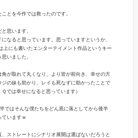
たことを今作では救ったのです。
だと思います。
ドになると思っています。思っていますというか、
れは上にも書いたエンターテイメント作品というキー
う思いました。
は角が取れて丸くなり、より皆が前向き、幸せの方
ウジの妹も助かり、レイも死なずに助かったことで
、Ｑでは幸せになると思っています）
前半ではそんな僕たちをどん底に落としてから後半
っていますｗ
直、ストレートにシナリオ展開は運ばないだろうと