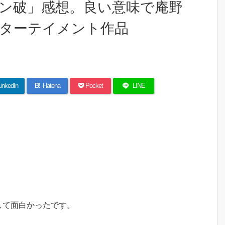
ン破」感想。良い意味で庵野
ターテイメント作品
inkedIn
B!
Hatena
Pocket
LINE
して面白かったです。