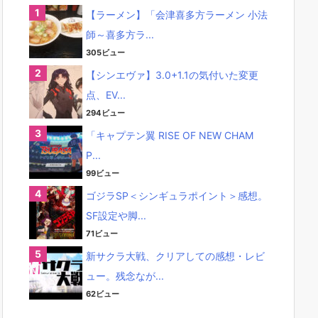
【ラーメン】「会津喜多方ラーメン 小法
師～喜多方ラ...
305ビュー
【シンエヴァ】3.0+1.1の気付いた変更
点、EV...
294ビュー
「キャプテン翼 RISE OF NEW CHAM
P...
99ビュー
ゴジラSP＜シンギュラポイント＞感想。
SF設定や脚...
71ビュー
新サクラ大戦、クリアしての感想・レビ
ュー。残念なが...
62ビュー