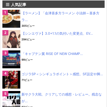
人気記事
【ラーメン】「会津喜多方ラーメン 小法師～喜多方
ラ...
305ビュー
【シンエヴァ】3.0+1.1の気付いた変更点、EV...
294ビュー
「キャプテン翼 RISE OF NEW CHAMP...
99ビュー
ゴジラSP＜シンギュラポイント＞感想。SF設定や脚...
71ビュー
新サクラ大戦、クリアしての感想・レビュー。残念な
が...
62ビュー