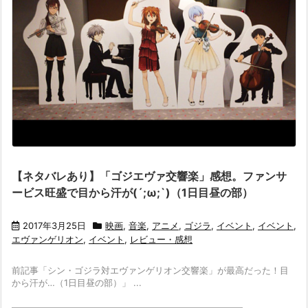
【ネタバレあり】「ゴジエヴァ交響楽」感想。ファンサ
ービス旺盛で目から汗が(´;ω;`)（1日目昼の部）
2017年3月25日
映画
,
音楽
,
アニメ
,
ゴジラ
,
イベント
,
イベント
,
エヴァンゲリオン
,
イベント
,
レビュー・感想
前記事「シン・ゴジラ対エヴァンゲリオン交響楽」が最高だった！目
から汗が…（1日目昼の部）」 ...