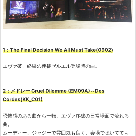
1：The Final Decision We All Must Take(0902)
エヴァ破、終盤の使徒ゼルエル登場時の曲。
2：メドレー Cruel Dilemme (EM09A)～Des
Cordes(KK_C01)
恐怖感のある曲から一転、エヴァ序破の日常場面で流れる
曲。
ムーディー、ジャジーで雰囲気も良く、会場で聴いてても