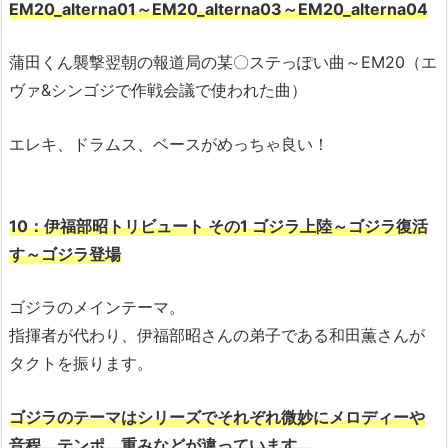
EM20_alterna01～EM20_alterna03～EM20_alterna04
蒲田くん襲撃翌朝の報道局の某〇ステっぽい曲～EM20（エ
ヴァ&シンゴジで作戦会議で使われた曲）
エレキ、ドラムス、ベースがめっちゃ良い！
10：伊福部昭トリビュート その1 ゴジラ上陸～ゴジラ復活
す～ゴジラ登場
ゴジラのメインテーマ。
指揮者が代わり、伊福部昭さんの弟子である和田薫さんが
タクトを振ります。
ゴジラのテーマはシリーズでそれぞれ微妙にメロディーや
音程、テンポ、重みなどが違っています。