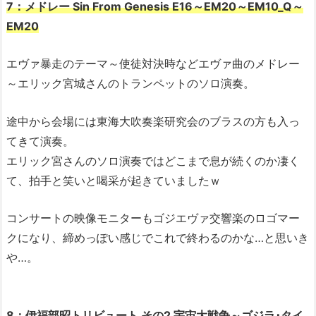
7：メドレー Sin From Genesis E16～EM20～EM10_Q～
EM20
エヴァ暴走のテーマ～使徒対決時などエヴァ曲のメドレー
～エリック宮城さんのトランペットのソロ演奏。
途中から会場には東海大吹奏楽研究会のブラスの方も入っ
てきて演奏。
エリック宮さんのソロ演奏ではどこまで息が続くのか凄く
て、拍手と笑いと喝采が起きていましたｗ
コンサートの映像モニターもゴジエヴァ交響楽のロゴマー
クになり、締めっぽい感じでこれで終わるのかな…と思いき
や…。
8：伊福部昭トリビュート その2 宇宙大戦争～ゴジラ･タイ