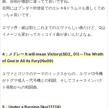
曲、合唱が微妙に違ってて良いですね。
合間にはブンダー対使徒でのエレキ&ドラムスも激しくてめ
っちゃ良いです。
エヴァ序・破は割とこれまでのエヴァらしい曲だけど、Qは
イメージも変わってカッコイイ曲が多いんだよなぁ。
4：メドレー It will mean Victory(SD2_ 01)～The Wrath
of God in All its Fury(Nu09)
エヴァとゴジラのテーマのミックスからの、エヴァ13号機
がドグマ侵入～弐号機との戦闘、そしてフォースインパク
ト発動からの戦闘曲。
5：Under a Burning Sky(11174)