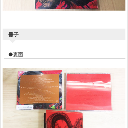
冊子
●裏面