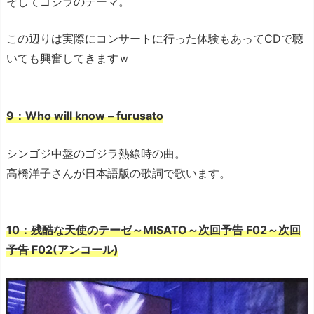
そしてゴジラのテーマ。
この辺りは実際にコンサートに行った体験もあってCDで聴
いても興奮してきますｗ
9：Who will know – furusato
シンゴジ中盤のゴジラ熱線時の曲。
高橋洋子さんが日本語版の歌詞で歌います。
10：残酷な天使のテーゼ～MISATO～次回予告 F02～次回
予告 F02(アンコール)