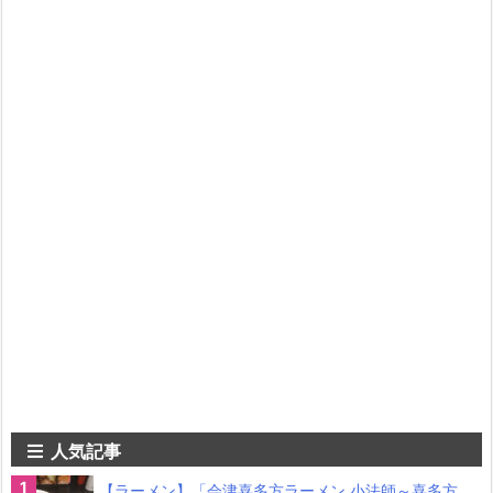
人気記事
【ラーメン】「会津喜多方ラーメン 小法師～喜多方