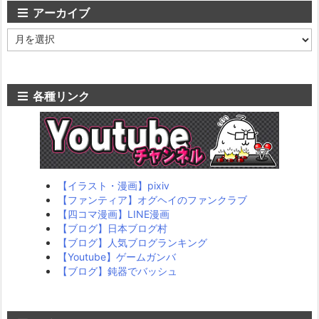
ー
アーカイブ
ア
ー
カ
イ
ブ
各種リンク
【イラスト・漫画】pixiv
【ファンティア】オグヘイのファンクラブ
【四コマ漫画】LINE漫画
【ブログ】日本ブログ村
【ブログ】人気ブログランキング
【Youtube】ゲームガンバ
【ブログ】鈍器でバッシュ