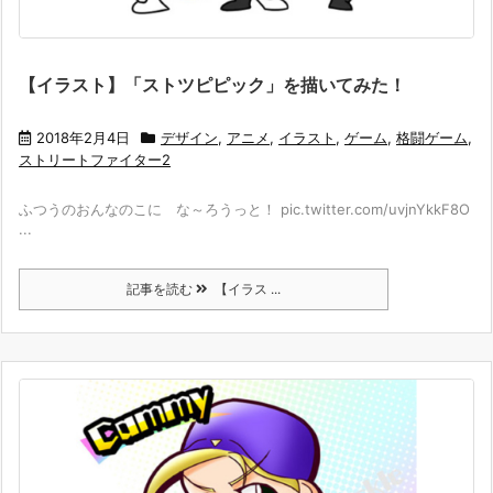
【イラスト】「ストツピピック」を描いてみた！
2018年2月4日
デザイン
,
アニメ
,
イラスト
,
ゲーム
,
格闘ゲーム
,
ストリートファイター2
ふつうのおんなのこに な～ろうっと！ pic.twitter.com/uvjnYkkF8O
...
記事を読む
【イラス ...