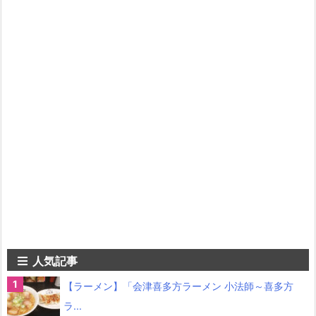
人気記事
【ラーメン】「会津喜多方ラーメン 小法師～喜多方
ラ...