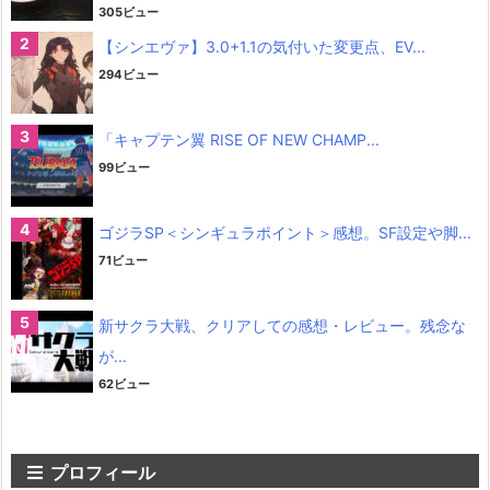
305ビュー
【シンエヴァ】3.0+1.1の気付いた変更点、EV...
294ビュー
「キャプテン翼 RISE OF NEW CHAMP...
99ビュー
ゴジラSP＜シンギュラポイント＞感想。SF設定や脚...
71ビュー
新サクラ大戦、クリアしての感想・レビュー。残念な
が...
62ビュー
プロフィール