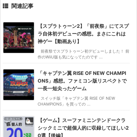
関連記事
【スプラトゥーン2】「前夜祭」にてスプ
ラ自体初デビューの感想。まさにこれは
神ゲー【動画あり】
前夜祭でスプラトゥーン初デビューしました！ 前
作のWiiU版も気になってたのです ...
「キャプテン翼 RISE OF NEW CHAMPI
ONS」感想。ファミコン版リスペクトで
一長一短尖ったゲーム
スイッチ版「キャプテン翼 RISE OF NEW
CHAMPIONS」を買っての ...
【ゲーム】スーファミニンテンドークラ
シックミニで超個人的に収録してほしい2
0選【後編】