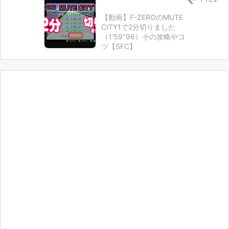
【動画】F-ZEROのMUTE
CITY1で2分切りました
（1'59"96）その攻略やコ
ツ【SFC】