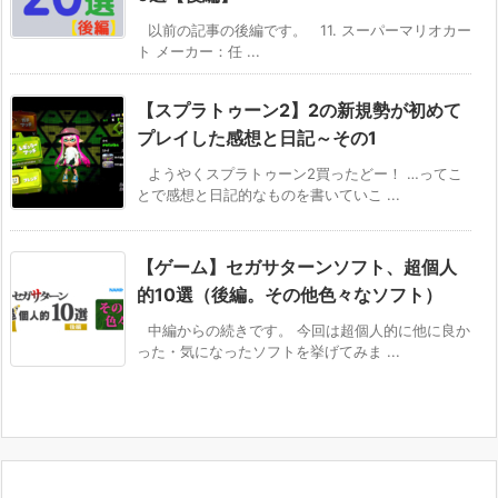
以前の記事の後編です。 11. スーパーマリオカー
ト メーカー：任 ...
【スプラトゥーン2】2の新規勢が初めて
プレイした感想と日記～その1
ようやくスプラトゥーン2買ったどー！ …ってこ
とで感想と日記的なものを書いていこ ...
【ゲーム】セガサターンソフト、超個人
的10選（後編。その他色々なソフト）
中編からの続きです。 今回は超個人的に他に良か
った・気になったソフトを挙げてみま ...