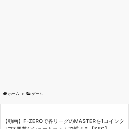
ホーム
>
ゲーム
【動画】F-ZEROで各リーグのMASTERを1コインク
リア&悪質なショートカットで捕まる【SFC】