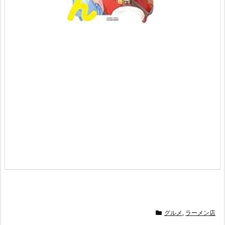
p
w
1
グルメ
,
ラーメン店