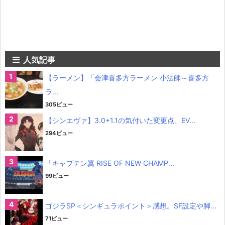
人気記事
【ラーメン】「会津喜多方ラーメン 小法師～喜多方
ラ...
305ビュー
【シンエヴァ】3.0+1.1の気付いた変更点、EV...
294ビュー
「キャプテン翼 RISE OF NEW CHAMP...
99ビュー
ゴジラSP＜シンギュラポイント＞感想。SF設定や脚...
71ビュー