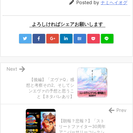
Posted by
ナミヘイオグ
よろしければシェアお願いします
B!
Next
【後編】「ヱヴァQ」感
想と考察その2。そしてシ
ンエヴァの予想と思うこ
と【ネタバレあり】
Prev
【朗報？悲報？】「スト
リートファイター30周年
アニバーサリーコレクシ