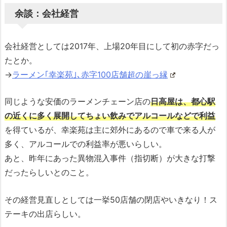
余談：会社経営
会社経営としては2017年、上場20年目にして初の赤字だっ
たとか。
→
ラーメン｢幸楽苑｣､赤字100店舗超の崖っ縁
同じような安価のラーメンチェーン店の
日高屋は、都心駅
の近くに多く展開してちょい飲みでアルコールなどで利益
を得ているが、幸楽苑は主に郊外にあるので車で来る人が
多く、アルコールでの利益率が悪いらしい。
あと、昨年にあった異物混入事件（指切断）が大きな打撃
だったらしいとのこと。
その経営見直しとしては一挙50店舗の閉店やいきなり！ス
テーキの出店らしい。