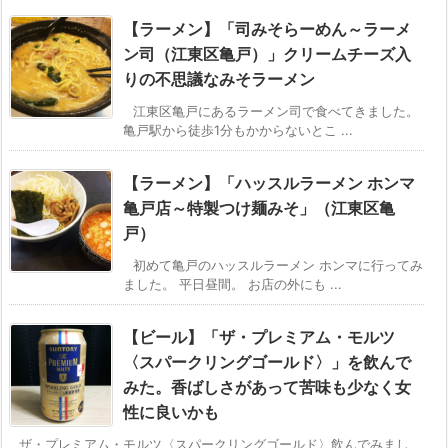
【ラーメン】「司みそらーめん～ラーメ
ン司（江東区亀戸）」クリームチーズ入
りの不思議なみそラーメン
江東区亀戸にあるラーメン司で食べてきました。
亀戸駅から徒歩1分もかからないとこ ...
【ラーメン】「ハッスルラーメン ホンマ
亀戸店～特製つけ麺みそ」（江東区亀
戸）
初めて亀戸のハッスルラーメン ホンマに行ってみ
ました。 平日昼間。 お店の外にも ...
【ビール】「ザ・プレミアム・モルツ
〈スパークリングゴールド〉」を飲んで
みた。香ばしさがあって苦味も少なく女
性に良いかも
ザ・プレミアム・モルツ〈スパークリングゴールド〉飲んでみまし