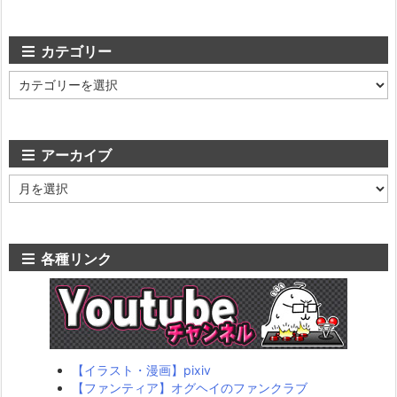
カテゴリー
カ
テ
ゴ
リ
ー
アーカイブ
ア
ー
カ
イ
ブ
各種リンク
【イラスト・漫画】pixiv
【ファンティア】オグヘイのファンクラブ