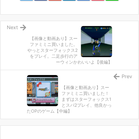
Next
【画像と動画あり】スー
ファミミニ買いました。
やっとスターフォックス2
をプレイ。二足歩行のア
ーウィンかわいいよ【後編】
Prev
【画像と動画あり】スー
ファミミニ買いました！
まずはスターフォックス1
とスパ2プレイ、他良かっ
たOPのゲーム【中編】