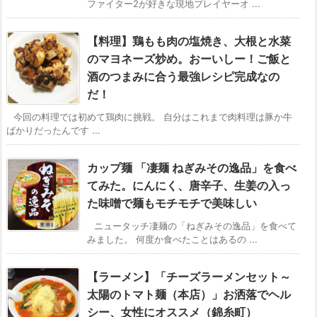
ファイター2が好きな現地プレイヤーオ ...
【料理】鶏もも肉の塩焼き、大根と水菜
のマヨネーズ炒め。おーいしー！ご飯と
酒のつまみに合う最強レシピ完成なの
だ！
今回の料理では初めて鶏肉に挑戦。 自分はこれまで肉料理は豚か牛
ばかりだったんです ...
カップ麺 「凄麺 ねぎみその逸品」を食べ
てみた。にんにく、唐辛子、生姜の入っ
た味噌で麺もモチモチで美味しい
ニュータッチ凄麺の「ねぎみその逸品」を食べて
みました。 何度か食べたことはあるの ...
【ラーメン】「チーズラーメンセット～
太陽のトマト麺（本店）」お洒落でヘル
シー、女性にオススメ（錦糸町）