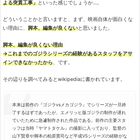
よる突貫工事」
といった感じでしょうか…。
どういうことかと言いますと、まず、映画自体が面白くな
い理由に、
脚本、編集が良くない
と思いました。
脚本、編集が良くない理由
→これまでのゴジラシリーズの経験があるスタッフをアサ
インできなかったから
、です。
その辺りを調べてみるとwikipediaに書かれています。
本来は前作の『ゴジラvsメカゴジラ』でシリーズが一旦終
了するはずであったが、エメリッヒ版ゴジラの制作が遅れ
ていたために急遽制作された作品である。前作の主要スタ
ッフは当時『ヤマトタケル』の撮影に入っており、監督の
山下賢章や脚本の柏原寛司など平成VSシリーズの経験がな