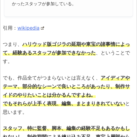
かったスタッフが参加している。
引用：
wikipedia
つまり、
ハリウッド版ゴジラの延期や東宝の諸事情によっ
て、経験あるスタッフが参加できなかった
、ということで
す。
でも、作品全てがつまらないとは言えなく、
アイディアや
テーマ、部分的なシーンで良いところがあったり、制作サ
イドのやりたいことは分かるんですよね。
でもそれらが上手く表現、編集、まとまりきれていない
と
思います。
スタッフ、特に監督、脚本、編集の経験不足もあるかもし
れないし、制作期間による練り込み不足、東宝上層部から