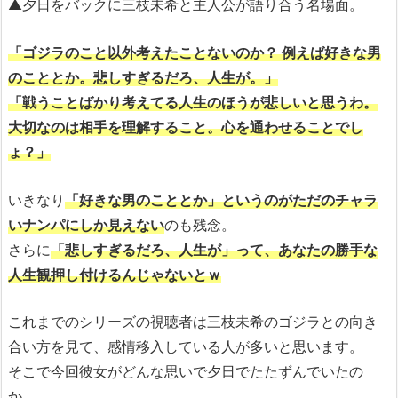
▲夕日をバックに三枝未希と主人公が語り合う名場面。
「ゴジラのこと以外考えたことないのか？ 例えば好きな男
のこととか。悲しすぎるだろ、人生が。」
「戦うことばかり考えてる人生のほうが悲しいと思うわ。
大切なのは相手を理解すること。心を通わせることでし
ょ？」
いきなり
「好きな男のこととか」というのがただのチャラ
いナンパにしか見えない
のも残念。
さらに
「悲しすぎるだろ、人生が」って、あなたの勝手な
人生観押し付けるんじゃないとｗ
これまでのシリーズの視聴者は三枝未希のゴジラとの向き
合い方を見て、感情移入している人が多いと思います。
そこで今回彼女がどんな思いで夕日でたたずんでいたの
か…。