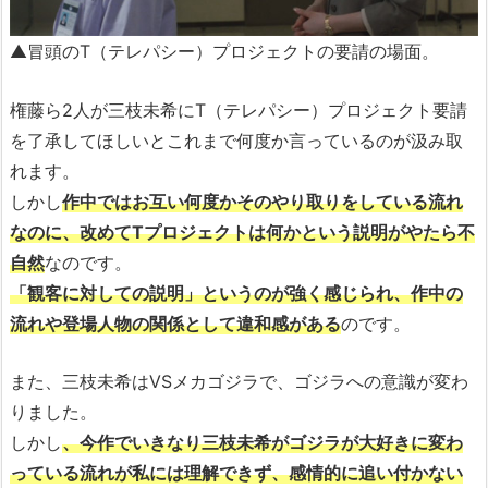
▲冒頭のT（テレパシー）プロジェクトの要請の場面。
権藤ら2人が三枝未希にT（テレパシー）プロジェクト要請
を了承してほしいとこれまで何度か言っているのが汲み取
れます。
しかし
作中ではお互い何度かそのやり取りをしている流れ
なのに、改めてTプロジェクトは何かという説明がやたら不
自然
なのです。
「観客に対しての説明」というのが強く感じられ、作中の
流れや登場人物の関係として違和感がある
のです。
また、三枝未希はVSメカゴジラで、ゴジラへの意識が変わ
りました。
しかし
、今作でいきなり三枝未希がゴジラが大好きに変わ
っている流れが私には理解できず、感情的に追い付かない