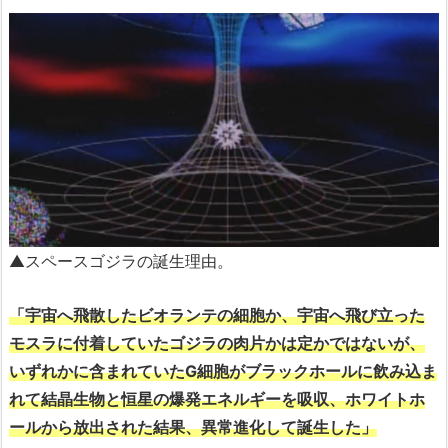
▲スペースゴジラの誕生理由。
「宇宙へ飛散したビオランテの細胞か、宇宙へ飛び立った
モスラに付着していたゴジラの肉片かは定かではないが、
いずれかに含まれていたG細胞がブラックホールに飲み込ま
れて結晶生物と恒星の爆発エネルギーを吸収、ホワイトホ
ールから放出された結果、異常進化して誕生した」