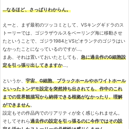
…なるほど、さっぱりわからん。
えーと、まず最初のツッコミとして、VSキングギドラのス
トーリーでは、ゴジラザウルスをベーリング海に移動させ
たということで、ゴジラ1984とVSビオランテのゴジラはい
なかったことになっているのですが…。
まあ、それは置いておいたとしても、
急に過去作のG細胞設
定を引っ張り出してきますか
…。
というか、
宇宙、G細胞、ブラックホールやホワイトホール
といったトンデモ設定を突然持ち出されても、作中のこれ
までの世界観描写から納得できる根拠がなかったり、理解
ができません
。
設定もその作品内でのリアリティが全く感じられません。
そしてそれら
過去作の設定を引っ張るのに今作ではその設
定を活かしたストーリーの必然性は感じらません
。