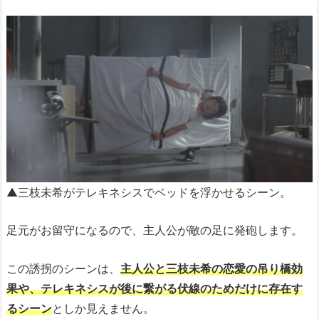
▲三枝未希がテレキネシスでベッドを浮かせるシーン。
足元がお留守になるので、主人公が敵の足に発砲します。
この誘拐のシーンは、
主人公と三枝未希の恋愛の吊り橋効
果や、テレキネシスが後に繋がる伏線のためだけに存在す
るシーン
としか見えません。