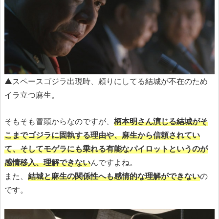
▲スペースゴジラ出現時、頼りにしてる結城が不在のため
イラ立つ麻生。
そもそも冒頭からなのですが、
柄本明さん演じる結城がそ
こまでゴジラに固執する理由や、麻生から信頼されてい
て、そしてモゲラにも乗れる有能なパイロットというのが
感情移入、理解できない
んですよね。
また、
結城と麻生の関係性へも感情的な理解ができない
の
です。