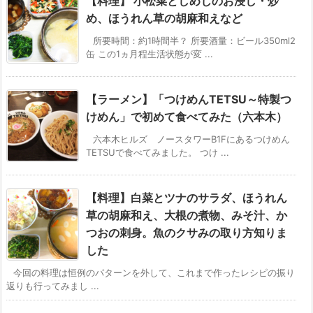
【料理】 小松菜としめじのお浸し・炒
め、ほうれん草の胡麻和えなど
所要時間：約1時間半？ 所要酒量：ビール350ml2
缶 この1ヵ月程生活状態が変 ...
【ラーメン】「つけめんTETSU～特製つ
けめん」で初めて食べてみた（六本木）
六本木ヒルズ ノースタワーB1Fにあるつけめん
TETSUで食べてみました。 つけ ...
【料理】白菜とツナのサラダ、ほうれん
草の胡麻和え、大根の煮物、みそ汁、か
つおの刺身。魚のクサみの取り方知りま
した
今回の料理は恒例のパターンを外して、これまで作ったレシピの振り
返りも行ってみまし ...