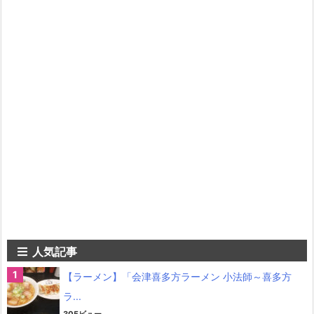
人気記事
【ラーメン】「会津喜多方ラーメン 小法師～喜多方
ラ...