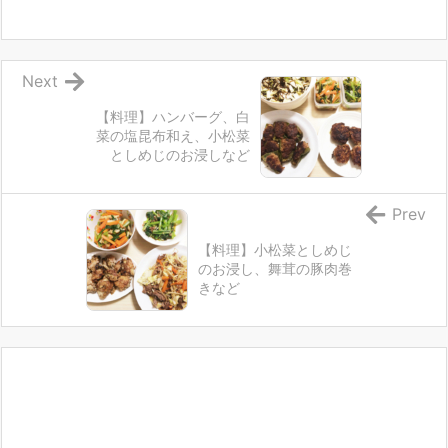
Next
【料理】ハンバーグ、白
菜の塩昆布和え、小松菜
としめじのお浸しなど
Prev
【料理】小松菜としめじ
のお浸し、舞茸の豚肉巻
きなど