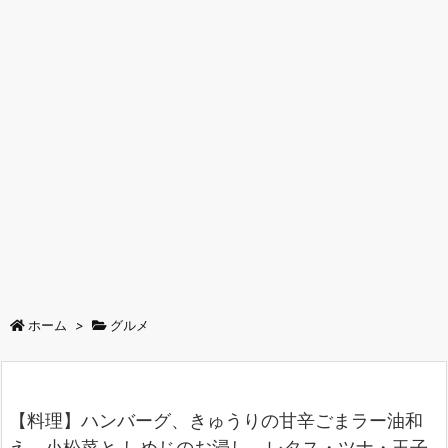
ホーム
>
グルメ
【料理】ハンバーグ、きゅうりの甘辛ごまラー油和
え、小松菜と しめじのお浸し、レタス・ツナ・玉子