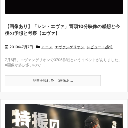
【画像あり】「シン・エヴァ」冒頭10分映像の感想と今
後の予想と考察【エヴァ】
2019年7月7日
アニメ
,
エヴァンゲリオン
,
レビュー・感想
7月6日、エヴァンゲリオンで0706作戦というイベントがありました。
※画像が多少多いので ...
記事を読む
【画像あ ...