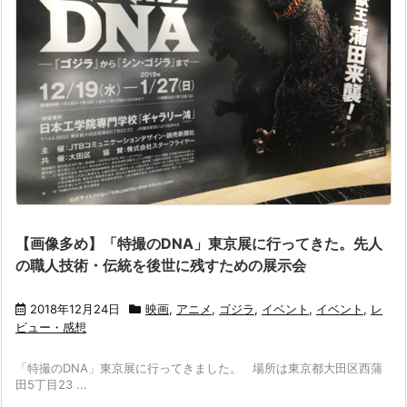
【画像多め】「特撮のDNA」東京展に行ってきた。先人
の職人技術・伝統を後世に残すための展示会
2018年12月24日
映画
,
アニメ
,
ゴジラ
,
イベント
,
イベント
,
レ
ビュー・感想
「特撮のDNA」東京展に行ってきました。 場所は東京都大田区西蒲
田5丁目23 ...