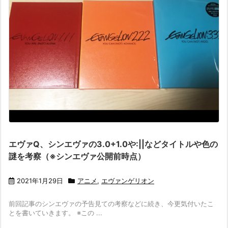
エヴァQ、シンエヴァの3.0+1.0や:||などタイトルや色の
謎を考察（※シンエヴァ公開前時点）
2021年1月29日
アニメ
,
エヴァンゲリオン
前回記事のシンエヴァの予告見ての考察などに続き、今更気付いたこ
とを書いていきます。 ※この ...