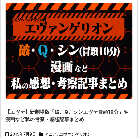
【エヴァ】新劇場版「破、Q、シンエヴァ冒頭10分」や
漫画など私の考察・感想記事まとめ
2019年7月9日
アニメ
,
エヴァンゲリオン