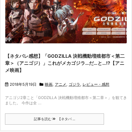
【ネタバレ感想】「GODZILLA 決戦機動増殖都市＜第二
章＞（アニゴジ）」これがメカゴジラ…だ…と…!?【アニ
メ映画】
2018年5月19日
映画
,
アニメ
,
ゴジラ
,
レビュー・感想
アニゴジ2章こと「GODZILLA 決戦機動増殖都市＜第二章＞」を観てき
ました。 今作は全 ...
記事を読む
【ネタバ ...