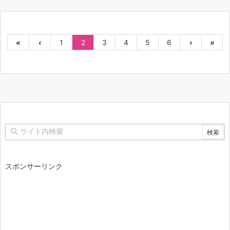
«
‹
1
2
3
4
5
6
›
»
スポンサーリンク