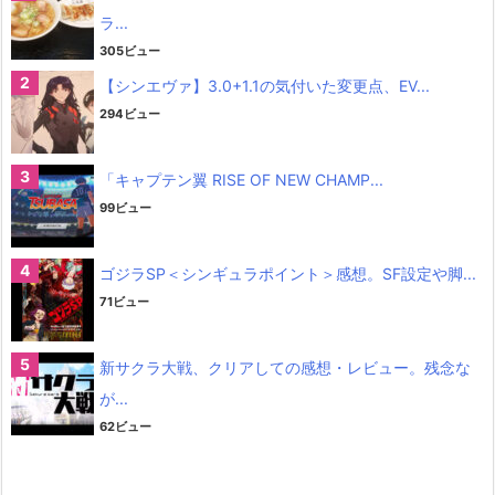
ラ...
305ビュー
【シンエヴァ】3.0+1.1の気付いた変更点、EV...
294ビュー
「キャプテン翼 RISE OF NEW CHAMP...
99ビュー
ゴジラSP＜シンギュラポイント＞感想。SF設定や脚...
71ビュー
新サクラ大戦、クリアしての感想・レビュー。残念な
が...
62ビュー