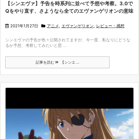
【シンエヴァ】予告を時系列に並べて予想や考察。3.0で
Qをやり直す、さようなら全てのエヴァンゲリオンの意味
2021年1月27日
アニメ
,
エヴァンゲリオン
,
レビュー・感想
シンエヴァの予告が色々公開されてますが、今一度、私なりにどうな
るか予想、考察してみたいと思 ...
記事を読む
【シンエ ...