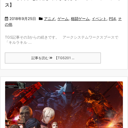
ス】
2018年9月25日
アニメ
,
ゲーム
,
格闘ゲーム
,
イベント
,
PS4
,
そ
の他
TGS記事その3からの続きです。 アークシステムワークスブースで
「キルラキル ...
記事を読む
【TGS201 ...