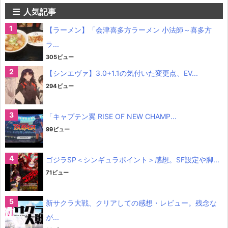
人気記事
【ラーメン】「会津喜多方ラーメン 小法師～喜多方
ラ...
305ビュー
【シンエヴァ】3.0+1.1の気付いた変更点、EV...
294ビュー
「キャプテン翼 RISE OF NEW CHAMP...
99ビュー
ゴジラSP＜シンギュラポイント＞感想。SF設定や脚...
71ビュー
新サクラ大戦、クリアしての感想・レビュー。残念な
が...