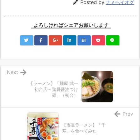
Posted by
ナミヘイオグ
よろしければシェアお願いします
B!
Next
【ラーメン】「麺屋 武一
初台店～鶏骨醤油つけ
麺」（初台）
Prev
【市販ラーメン】「千
寿」を食べてみた