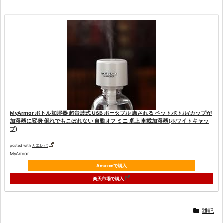
MyArmor ボトル加湿器 超音波式 USB ポータブル 癒される ペットボトル/カップが
加湿器に変身 倒れでもこぼれない 自動オフ ミニ 卓上 車載加湿器(ホワイトキャッ
プ)
posted with
カエレバ
MyArmor
Amazonで購入
楽天市場で購入
雑記