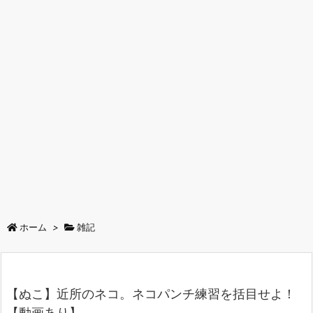
ホーム
>
雑記
【ぬこ】近所のネコ。ネコパンチ練習を括目せよ！
【動画あり】