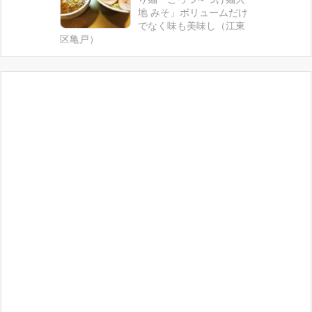
地 みそ」ボリュームだけ
でなく味も美味し（江東
区亀戸）