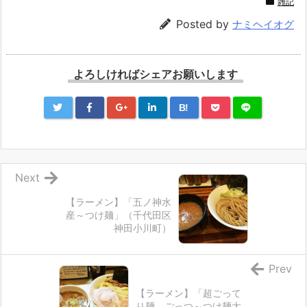
雑記
Posted by
ナミヘイオグ
よろしければシェアお願いします
B!
Next
【ラーメン】「五ノ神水
産～つけ麺」（千代田区
神田小川町）
Prev
【ラーメン】「超ごって
り麺 ごっつ～つけ麺大