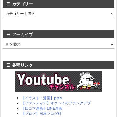
カテゴリー
カ
テ
ゴ
リ
ー
アーカイブ
ア
ー
カ
イ
ブ
各種リンク
【イラスト・漫画】pixiv
【ファンティア】オグヘイのファンクラブ
【四コマ漫画】LINE漫画
【ブログ】日本ブログ村